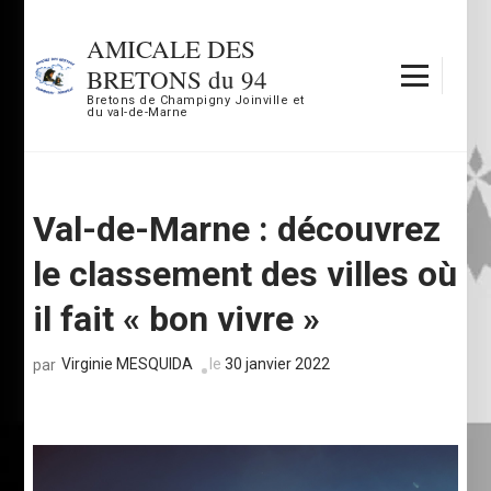
Aller
au
AMICALE DES
contenu
BRETONS du 94
(Pressez
Bretons de Champigny Joinville et
du val-de-Marne
Entrée)
Val-de-Marne : découvrez
le classement des villes où
il fait « bon vivre »
Virginie MESQUIDA
le
30 janvier 2022
par