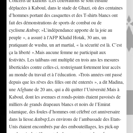
Concerts de klaxons -Les célébrations se sont ensuite
déplacées à Kaboul, dans le stade de Ghazi, où des centaines
d’hommes portant des casquettes et des T-shirts blancs ont
fait des démonstrations de sports de combat ou de
cyclisme.&nbsp; »L’indépendance apporte de la joie au
peuple », a assuré à l’AFP Khalid Hotak, 30 ans, un
pratiquant de wushu, un art martial, « la sécurité est là. C’est
ça la liberté ».Mais aucune femme ne participait aux
festivités. Les talibans ont multiplié en trois ans les mesures
liberticides contre celles-ci, restreignant fortement leur accès
au monde du travail et à l’éducation. »Trois années ont passé
depuis que les rêves des filles ont été enterrés », a dit Madina,
une Afghane de 20 ans, qui a dû quitter l’Université.Mais à
Kaboul, dont les avenues et ronds-points étaient pavoisés de
milliers de grands drapeaux blancs et noirs de l’Emirat
islamique, des foules d’hommes ont célébré cet anniversaire
dans la liesse.&nbsp;Les environs de l’ambassade des Etats-
Unis étaient encombrés par des embouteillages, les pick-up