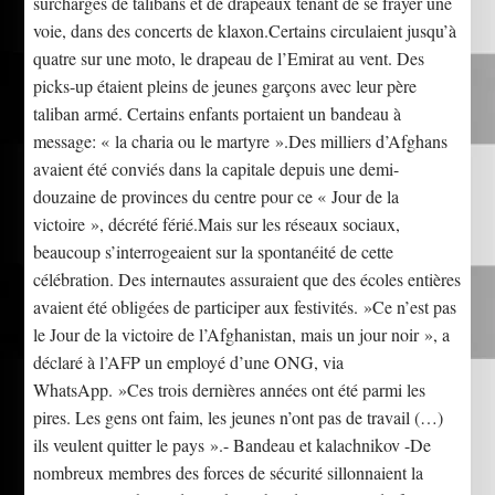
surchargés de talibans et de drapeaux tenant de se frayer une
voie, dans des concerts de klaxon.Certains circulaient jusqu’à
quatre sur une moto, le drapeau de l’Emirat au vent. Des
picks-up étaient pleins de jeunes garçons avec leur père
taliban armé. Certains enfants portaient un bandeau à
message: « la charia ou le martyre ».Des milliers d’Afghans
avaient été conviés dans la capitale depuis une demi-
douzaine de provinces du centre pour ce « Jour de la
victoire », décrété férié.Mais sur les réseaux sociaux,
beaucoup s’interrogeaient sur la spontanéité de cette
célébration. Des internautes assuraient que des écoles entières
avaient été obligées de participer aux festivités. »Ce n’est pas
le Jour de la victoire de l’Afghanistan, mais un jour noir », a
déclaré à l’AFP un employé d’une ONG, via
WhatsApp. »Ces trois dernières années ont été parmi les
pires. Les gens ont faim, les jeunes n’ont pas de travail (…)
ils veulent quitter le pays ».- Bandeau et kalachnikov -De
nombreux membres des forces de sécurité sillonnaient la