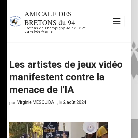
Aller
au
AMICALE DES
contenu
BRETONS du 94
(Pressez
Bretons de Champigny Joinville et
du val-de-Marne
Entrée)
Les artistes de jeux vidéo
manifestent contre la
menace de l’IA
Virginie MESQUIDA
le
2 août 2024
par