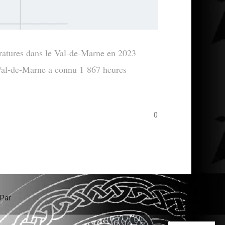
atures dans le Val-de-Marne en 2023
al-de-Marne a connu 1 867 heures
0
 Par