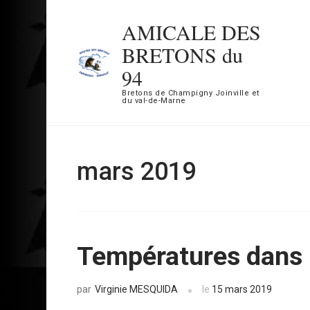
Aller
AMICALE DES
au
BRETONS du
contenu
94
(Pressez
Bretons de Champigny Joinville et
Entrée)
du val-de-Marne
mars 2019
Températures dans 
Virginie MESQUIDA
le
15 mars 2019
par