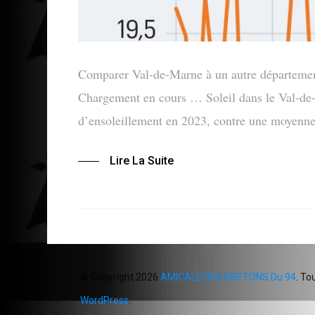
Comparer Val-de-Marne à un autre départemen
Chargement en cours … Soleil dans le Val-d
d’ensoleillement en 2023, contre une moyenne
Lire La Suite
© Copyright 2026
AMICALE DES BRETONS Du 94
. To
WordPress
.