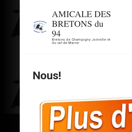
Aller
AMICALE DES
au
BRETONS du
contenu
94
(Pressez
Bretons de Champigny Joinville et
Entrée)
du val-de-Marne
Nous!