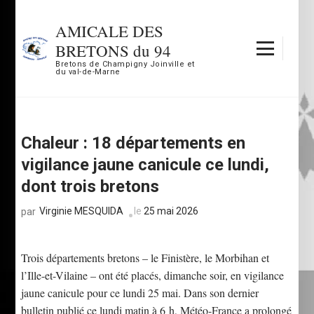
Aller
au
AMICALE DES
contenu
BRETONS du 94
(Pressez
Bretons de Champigny Joinville et
du val-de-Marne
Entrée)
Chaleur : 18 départements en
vigilance jaune canicule ce lundi,
dont trois bretons
Virginie MESQUIDA
le
25 mai 2026
par
Trois départements bretons – le Finistère, le Morbihan et
l’Ille-et-Vilaine – ont été placés, dimanche soir, en vigilance
jaune canicule pour ce lundi 25 mai. Dans son dernier
bulletin publié ce lundi matin à 6 h, Météo-France a prolongé