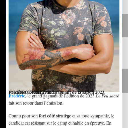
Frédéric, 35 ans, grand gagnant de la saison 2023.
(©A.ISSOCK/ALP/TF1)
Frédéric
, le grand gagnant de l’édition de 2023
Le Feu sacré
fait son retour dans l’émission.
fort côté stratège
Connu pour son
et sa forte sympathie, le
candidat est résistant sur le camp et habile en épreuve. En