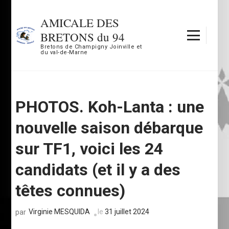
Aller
au
AMICALE DES
contenu
BRETONS du 94
(Pressez
Bretons de Champigny Joinville et
du val-de-Marne
Entrée)
PHOTOS. Koh-Lanta : une
nouvelle saison débarque
sur TF1, voici les 24
candidats (et il y a des
têtes connues)
Virginie MESQUIDA
le
31 juillet 2024
par