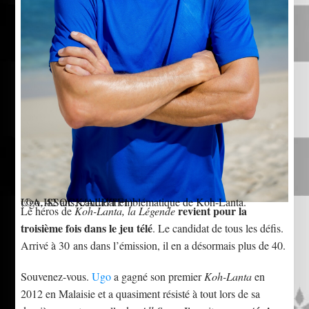
Ugo, 42 ans, candidat emblématique de Koh-Lanta.
(©A.ISSOCK/ALP/TF1)
revient pour la
Le héros de
Koh-Lanta, la Légende
troisième fois dans le jeu télé
. Le candidat de tous les défis.
Arrivé à 30 ans dans l’émission, il en a désormais plus de 40.
Souvenez-vous.
Ugo
a gagné son premier
Koh-Lanta
en
2012 en Malaisie et a quasiment résisté à tout lors de sa