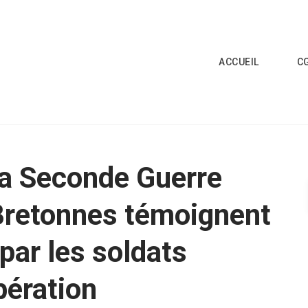
ACCUEIL
C
la Seconde Guerre
Bretonnes témoignent
par les soldats
bération