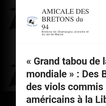
Aller
AMICALE DES
au
BRETONS du
contenu
94
(Pressez
Bretons de Champigny Joinville et
Entrée)
du val-de-Marne
« Grand tabou de 
mondiale » : Des 
des viols commis 
américains à la Li