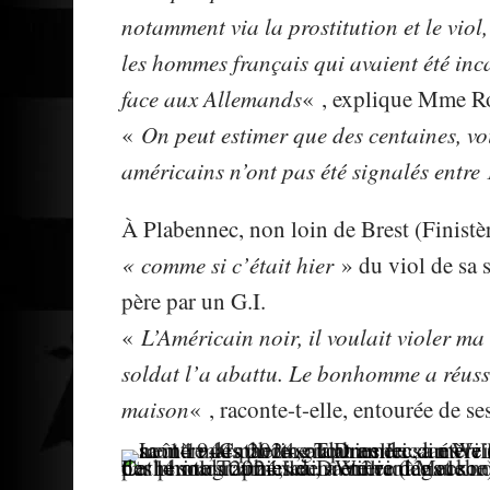
notamment via la prostitution et le vio
les hommes français qui avaient été inc
face aux Allemands
« , explique Mme Ro
«
On peut estimer que des centaines, voi
américains n’ont pas été signalés entre 
À Plabennec, non loin de Brest (Finistèr
« comme si c’était hier
» du viol de sa 
père par un G.I.
«
L’Américain noir, il voulait violer ma
soldat l’a abattu. Le bonhomme a réussi 
maison
« , raconte-t-elle, entourée de se
Le 14 mars 2024, au Drennec dans le nord du Finistère, Marie-Annick Salaun montre des photographies de sa mère (à gauche) et de ses proches, dans la maison où sa mère, Catherine Tournellec, a été violée et son père, Eugène Tournellec, tué le 20 août 1944 par le soldat américain William Mack.
•