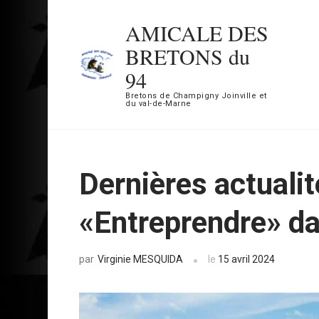
Aller
AMICALE DES
au
BRETONS du
contenu
94
(Pressez
Bretons de Champigny Joinville et
Entrée)
du val-de-Marne
Dernières actualit
«Entreprendre» d
Virginie MESQUIDA
le
15 avril 2024
par