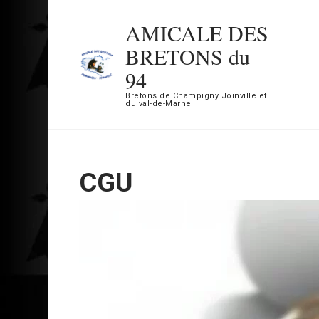
Aller
AMICALE DES
au
BRETONS du
contenu
94
(Pressez
Bretons de Champigny Joinville et
Entrée)
du val-de-Marne
CGU