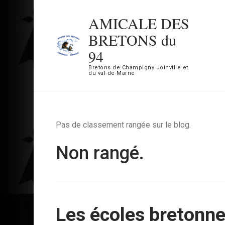
Aller
AMICALE DES
au
BRETONS du
contenu
94
(Pressez
Bretons de Champigny Joinville et
Entrée)
du val-de-Marne
Pas de classement rangée sur le blog.
Non rangé.
Les écoles bretonne