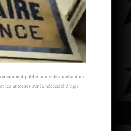
récemment publié une vidéo mettant en
t les autorités sur la nécessité d’agir