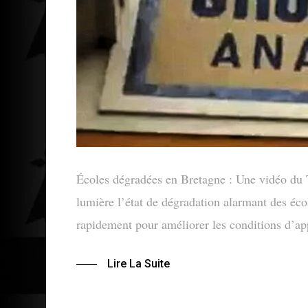
Écoles dégradées en Bretagne : Une vidéo du
lumière l’état de dégradation alarmant des école
rapidement pour améliorer les conditions d’a
Lire La Suite