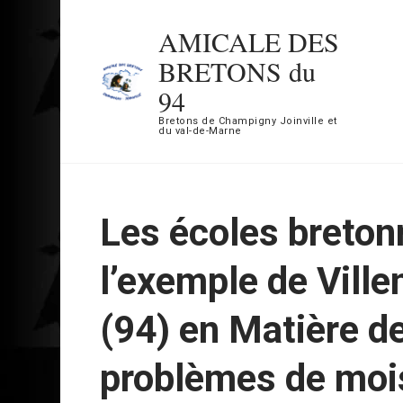
Aller
AMICALE DES
au
BRETONS du
contenu
94
(Pressez
Bretons de Champigny Joinville et
Entrée)
du val-de-Marne
Les écoles breton
l’exemple de Vill
(94) en Matière d
problèmes de moi