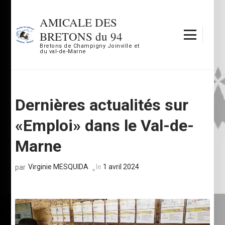
Aller
au
AMICALE DES
contenu
BRETONS du 94
(Pressez
Bretons de Champigny Joinville et
du val-de-Marne
Entrée)
Dernières actualités sur
«Emploi» dans le Val-de-
Marne
Virginie MESQUIDA
le
1 avril 2024
par