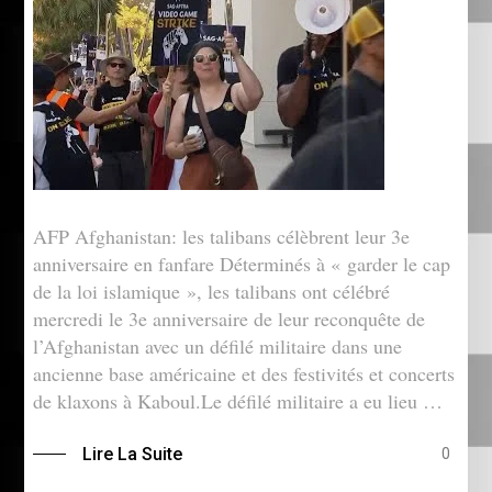
AFP Afghanistan: les talibans célèbrent leur 3e
anniversaire en fanfare Déterminés à « garder le cap
de la loi islamique », les talibans ont célébré
mercredi le 3e anniversaire de leur reconquête de
l’Afghanistan avec un défilé militaire dans une
ancienne base américaine et des festivités et concerts
de klaxons à Kaboul.Le défilé militaire a eu lieu …
Lire La Suite
0