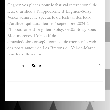
Gagnez vos places pour le festival international de
feux d’artifice à l’hippodrome d’Enghien-Soisy
Venez admirer le spectacle du festival des feux
d’artifice, qui aura lieu le 7 septembre 2024 à
l’hippodrome d’Enghien–Soisy. 09:05 Soisy-sous-
Montmorency L’objectif de
amicaledesbretonscj94.com est de trier sur le web
des posts autour de Les Bretons du Val-de-Marne
puis les diffuser en …
Lire La Suite
0