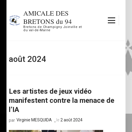
Aller
au
AMICALE DES
contenu
BRETONS du 94
(Pressez
Bretons de Champigny Joinville et
du val-de-Marne
Entrée)
août 2024
Les artistes de jeux vidéo
manifestent contre la menace de
l’IA
Virginie MESQUIDA
le
2 août 2024
par