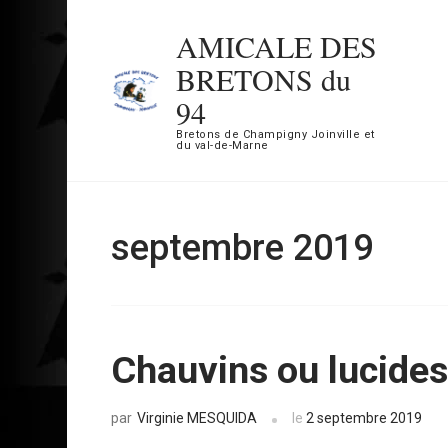
Aller
AMICALE DES
au
BRETONS du
contenu
94
(Pressez
Bretons de Champigny Joinville et
Entrée)
du val-de-Marne
septembre 2019
Chauvins ou lucides
Virginie MESQUIDA
le
2 septembre 2019
par