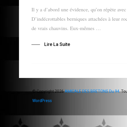
Il y a d’abord une évidence, qu’on répète avec
D’indécrottables berniques attachées à leur ro
de vrais chauvins. Eux-mêmes …
Lire La Suite
© Copyright 2026
AMICALE DES BRETONS Du 94
. To
WordPress
.