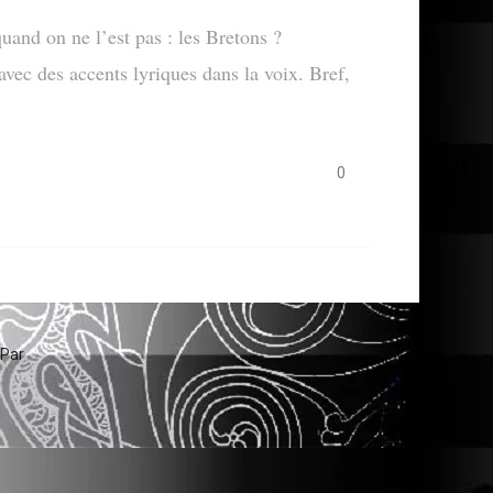
uand on ne l’est pas : les Bretons ?
avec des accents lyriques dans la voix. Bref,
0
 Par