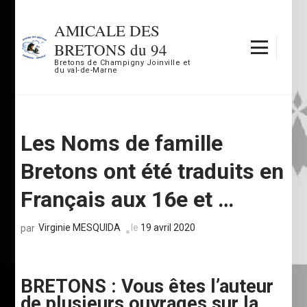
Aller
au
AMICALE DES
contenu
BRETONS du 94
(Pressez
Bretons de Champigny Joinville et
du val-de-Marne
Entrée)
Les Noms de famille
Bretons ont été traduits en
Français aux 16e et …
Virginie MESQUIDA
le
19 avril 2020
par
BRETONS : Vous êtes l’auteur
de plusieurs ouvrages sur la