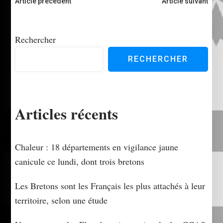
Navigation
Article précédent
Article suivant
d'article
Rechercher
RECHERCHER
Articles récents
Chaleur : 18 départements en vigilance jaune
canicule ce lundi, dont trois bretons
Les Bretons sont les Français les plus attachés à leur
territoire, selon une étude