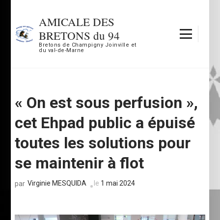
Aller
au
AMICALE DES
contenu
BRETONS du 94
(Pressez
Bretons de Champigny Joinville et
du val-de-Marne
Entrée)
« On est sous perfusion »,
cet Ehpad public a épuisé
toutes les solutions pour
se maintenir à flot
Virginie MESQUIDA
le
1 mai 2024
par