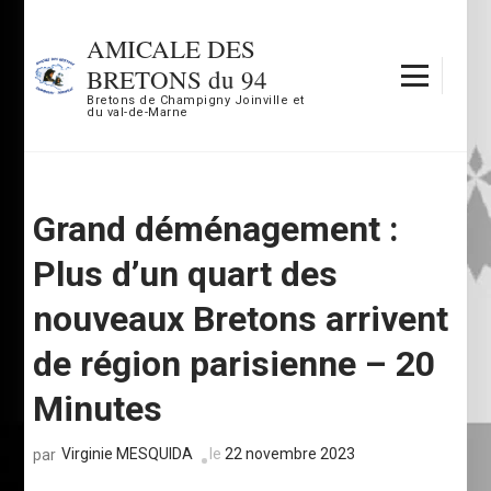
Aller
au
AMICALE DES
contenu
BRETONS du 94
(Pressez
Bretons de Champigny Joinville et
du val-de-Marne
Entrée)
Grand déménagement :
Plus d’un quart des
nouveaux Bretons arrivent
de région parisienne – 20
Minutes
Virginie MESQUIDA
le
22 novembre 2023
par