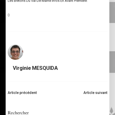
Les Bretons Du Val-De-Marne Infos En Avant Première:
0
Virginie MESQUIDA
Navigation
Article précédent
Article suivant
d'article
Rechercher