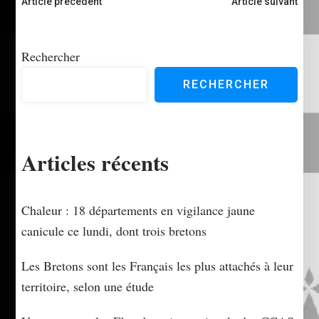
Navigation
Article précédent
Article suivant
d'article
Rechercher
RECHERCHER
Articles récents
Chaleur : 18 départements en vigilance jaune
canicule ce lundi, dont trois bretons
Les Bretons sont les Français les plus attachés à leur
territoire, selon une étude