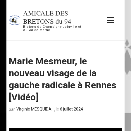
Aller
au
AMICALE DES
contenu
BRETONS du 94
(Pressez
Bretons de Champigny Joinville et
du val-de-Marne
Entrée)
Marie Mesmeur, le
nouveau visage de la
gauche radicale à Rennes
[Vidéo]
Virginie MESQUIDA
le
6 juillet 2024
par