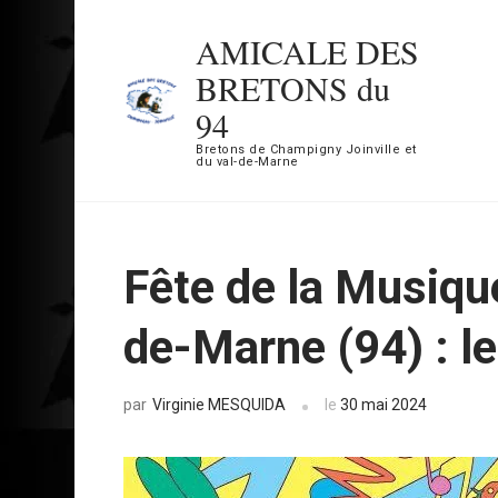
Aller
AMICALE DES
au
BRETONS du
contenu
94
(Pressez
Bretons de Champigny Joinville et
Entrée)
du val-de-Marne
Fête de la Musiqu
de-Marne (94) : l
Virginie MESQUIDA
le
30 mai 2024
par