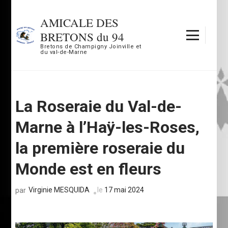
Aller
au
AMICALE DES
contenu
BRETONS du 94
(Pressez
Bretons de Champigny Joinville et
du val-de-Marne
Entrée)
La Roseraie du Val-de-
Marne à l’Haÿ-les-Roses,
la première roseraie du
Monde est en fleurs
Virginie MESQUIDA
le
17 mai 2024
par