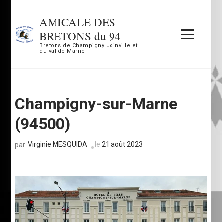
Aller
au
AMICALE DES
contenu
BRETONS du 94
(Pressez
Bretons de Champigny Joinville et
du val-de-Marne
Entrée)
Champigny-sur-Marne
(94500)
Virginie MESQUIDA
le
21 août 2023
par