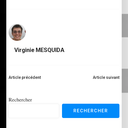
Virginie MESQUIDA
Navigation
Article précédent
Article suivant
d'article
Rechercher
RECHERCHER