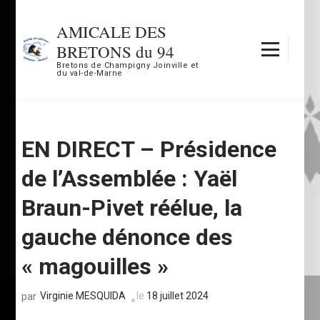
Aller
au
AMICALE DES
contenu
BRETONS du 94
(Pressez
Bretons de Champigny Joinville et
du val-de-Marne
Entrée)
EN DIRECT – Présidence
de l’Assemblée : Yaël
Braun-Pivet réélue, la
gauche dénonce des
« magouilles »
Virginie MESQUIDA
le
18 juillet 2024
par