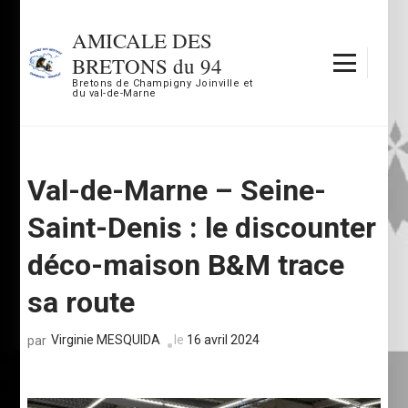
Aller
au
AMICALE DES
contenu
BRETONS du 94
(Pressez
Bretons de Champigny Joinville et
du val-de-Marne
Entrée)
Val-de-Marne – Seine-
Saint-Denis : le discounter
déco-maison B&M trace
sa route
Virginie MESQUIDA
le
16 avril 2024
par