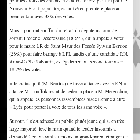
pour les droits des enfants et candidat choisi par LFI pour le
Nouveau Front populaire, est arrivé en première place au
premier tour avec 33% des votes.
Mais il pourrait souffrir du retrait du député macroniste
sortant Frédéric Descrozaille (18,6%), qui a appelé à voter
pour le maire LR de Saint-Maur-des-Fossés Sylvain Berrios
(28%) pour faire barrage à LFI, tandis qu’une candidate RN,
Anne-Gaëlle Sabourin, est également au second tour avec
18,2% des votes.
« Je crains qu’il (M. Berrios) ne fasse alliance avec le RN »,
a lancé M. Louffok avant de céder la place à M. Mélenchon,
qui a appelé les personnes rassemblées place Lénine à élire
« Lyès pour porter la voix de tous les sans-voix ».
Surtout, il s’est adressé au public plutôt jeune qui a, en très
large majorité, levé la main quand le leader insoumis a
demandé à ceux ayant au moins un grand-parent étranger de