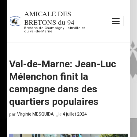
Aller
au
AMICALE DES
contenu
BRETONS du 94
(Pressez
Bretons de Champigny Joinville et
du val-de-Marne
Entrée)
Val-de-Marne: Jean-Luc
Mélenchon finit la
campagne dans des
quartiers populaires
Virginie MESQUIDA
le
4 juillet 2024
par