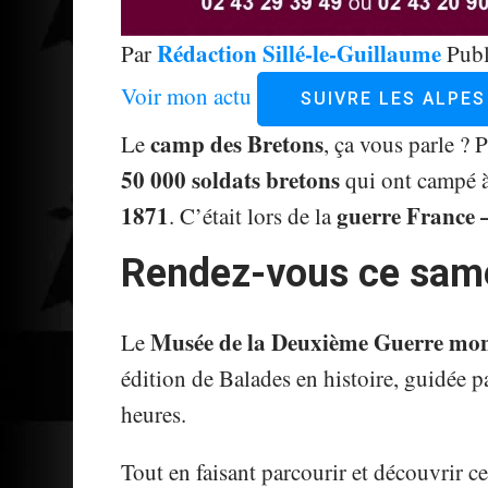
Rédaction Sillé-le-Guillaume
Par
Publ
Voir mon actu
SUIVRE LES ALPE
camp des Bretons
Le
, ça vous parle ? 
50 000 soldats bretons
qui ont campé 
1871
guerre France 
. C’était lors de la
Rendez-vous ce sam
Musée de la Deuxième Guerre mon
Le
édition de Balades en histoire, guidée p
heures.
Tout en faisant parcourir et découvrir ce