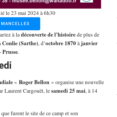
ié le 23 mai 2024 à 6h30
S MANCELLES
découverte de l’histoire
Partez à la
de plus de
Conlie (Sarthe)
octobre 1870
janvier
à
, d’
à
– Prusse
.
edi
diale
Roger Bellon
«
» organise une nouvelle
samedi 25 mai
ar Laurent Cargouët, le
, à 14
 que furent le site de ce camp et son