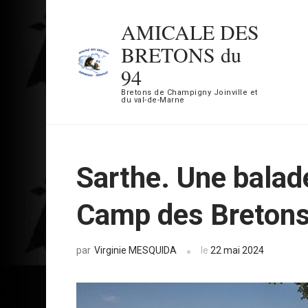
Aller
AMICALE DES
au
BRETONS du
contenu
94
(Pressez
Bretons de Champigny Joinville et
Entrée)
du val-de-Marne
Sarthe. Une balad
Camp des Bretons 
Virginie MESQUIDA
le
22 mai 2024
par