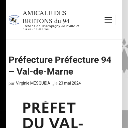
Aller
au
AMICALE DES
contenu
BRETONS du 94
(Pressez
Bretons de Champigny Joinville et
du val-de-Marne
Entrée)
Préfecture Préfecture 94
– Val-de-Marne
Virginie MESQUIDA
le
23 mai 2024
par