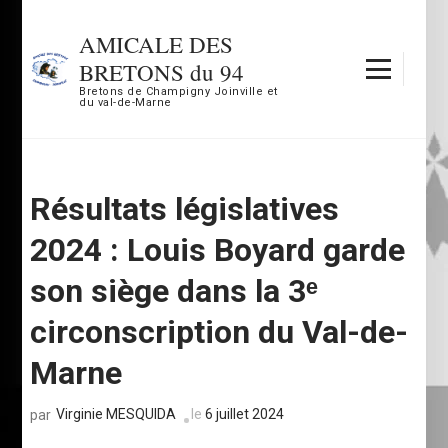
Aller
au
AMICALE DES
contenu
BRETONS du 94
(Pressez
Bretons de Champigny Joinville et
du val-de-Marne
Entrée)
Résultats législatives
2024 : Louis Boyard garde
son siège dans la 3ᵉ
circonscription du Val-de-
Marne
Virginie MESQUIDA
le
6 juillet 2024
par