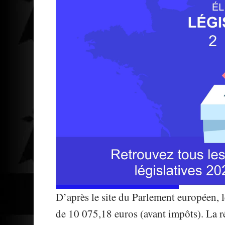
D’après le site du Parlement européen, 
de 10 075,18 euros (avant impôts). La 