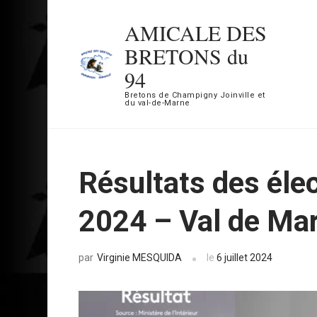
Aller
AMICALE DES
au
BRETONS du
contenu
94
(Pressez
Bretons de Champigny Joinville et
Entrée)
du val-de-Marne
Résultats des éle
2024 – Val de Ma
Virginie MESQUIDA
le
6 juillet 2024
par