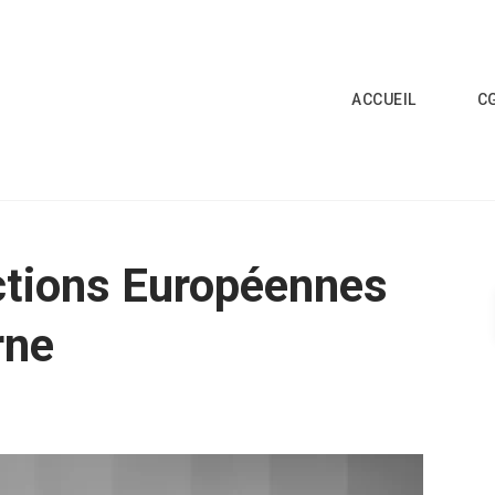
ACCUEIL
C
ctions Européennes
rne