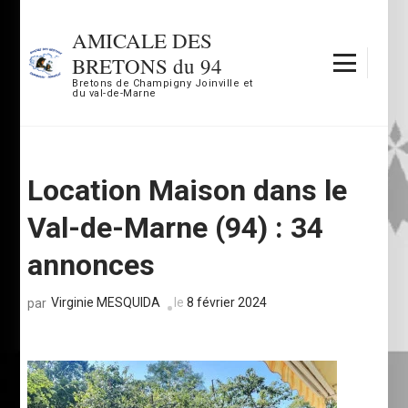
Aller
au
AMICALE DES
contenu
BRETONS du 94
(Pressez
Bretons de Champigny Joinville et
du val-de-Marne
Entrée)
Location Maison dans le
Val-de-Marne (94) : 34
annonces
Virginie MESQUIDA
le
8 février 2024
par