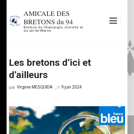
Aller
au
AMICALE DES
contenu
BRETONS du 94
(Pressez
Bretons de Champigny Joinville et
du val-de-Marne
Entrée)
Les bretons d’ici et
d’ailleurs
Virginie MESQUIDA
le
9 juin 2024
par