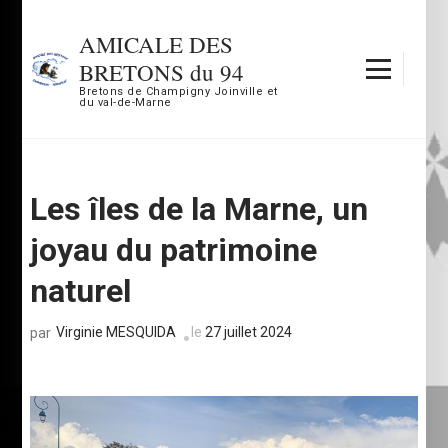
Aller
au
AMICALE DES
contenu
BRETONS du 94
(Pressez
Bretons de Champigny Joinville et
du val-de-Marne
Entrée)
Les îles de la Marne, un
joyau du patrimoine
naturel
Virginie MESQUIDA
le
27 juillet 2024
par