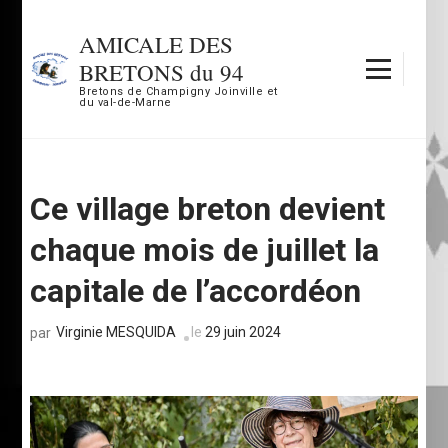
Aller
au
AMICALE DES
contenu
BRETONS du 94
(Pressez
Bretons de Champigny Joinville et
du val-de-Marne
Entrée)
Ce village breton devient
chaque mois de juillet la
capitale de l’accordéon
Virginie MESQUIDA
le
29 juin 2024
par