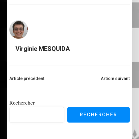
Virginie MESQUIDA
Navigation
Article précédent
Article suivant
d'article
Rechercher
RECHERCHER