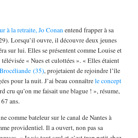
ur à la retraite, Jo Conan
entend frapper à sa
(29). Lorsqu’il ouvre, il découvre deux jeunes
a sur lui. Elles se présentent comme Louise et
télévisée « Nues et culottées ». « Elles étaient
 Brocéliande (35)
, projetaient de rejoindre l’île
gées pour la nuit. J’ai beau connaître
le concept
ord cru qu’on me faisait une blague ! », résume,
 67 ans.
ne comme bateleur sur le canal de Nantes à
me providentiel. Il a ouvert, non pas sa
ses. « Je vis tout seul et c’est trop petit chez