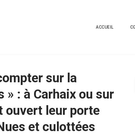
ACCUEIL
C
compter sur la
s » : à Carhaix ou sur
nt ouvert leur porte
Nues et culottées