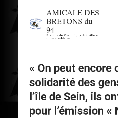
Aller
AMICALE DES
au
BRETONS du
contenu
94
(Pressez
Bretons de Champigny Joinville et
Entrée)
du val-de-Marne
« On peut encore 
solidarité des gen
l’île de Sein, ils o
pour l’émission « 