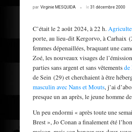
Virginie MESQUIDA
le
31 décembre 2000
par
C’était le 2 août 2024, à 22 h.
Agriculte
porte, au lieu-dit Kergorvo, à Carhaix 
femmes dépenaillées, braquant une camér
Zoé, les nouveaux visages de l’émission 
parties sans argent et sans vêtements
de
de Sein (29) et cherchaient à être héber
masculin avec Nans et Mouts
, j’ai d’ab
presque un an après, le jeune homme de
Un peu endormi « après toute une semai
Brest », Jo Conan a finalement été l’hom
maison, mais son hangar aux deux voyageu