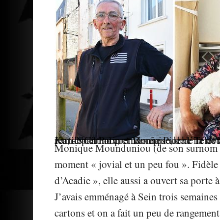
Ko, de Carhaix, et Monique, de l’île de Sein, ont vécu une « sacrée aventure » en participant au premier épisode de la nouvelle émission « Nues et culottées ». (Photos Jean-Noël Potin e
Monique Mounduniou (de son surnom îli
moment « jovial et un peu fou ». Fidèle 
d’Acadie », elle aussi a ouvert sa porte 
J’avais emménagé à Sein trois semaines a
cartons et on a fait un peu de rangement