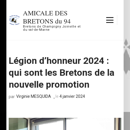
Aller
au
AMICALE DES
contenu
BRETONS du 94
(Pressez
Bretons de Champigny Joinville et
du val-de-Marne
Entrée)
Légion d’honneur 2024 :
qui sont les Bretons de la
nouvelle promotion
Virginie MESQUIDA
le
4 janvier 2024
par