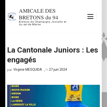
Aller
au
AMICALE DES
contenu
BRETONS du 94
(Pressez
Bretons de Champigny Joinville et
du val-de-Marne
Entrée)
La Cantonale Juniors : Les
engagés
Virginie MESQUIDA
le
27 juin 2024
par