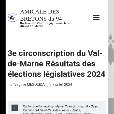
Aller
au
AMICALE DES
contenu
BRETONS du 94
(Pressez
Bretons de Champigny Joinville et
du val-de-Marne
Entrée)
3e circonscription du Val-
de-Marne Résultats des
élections législatives 2024
Virginie MESQUIDA
le
7 juillet 2024
par