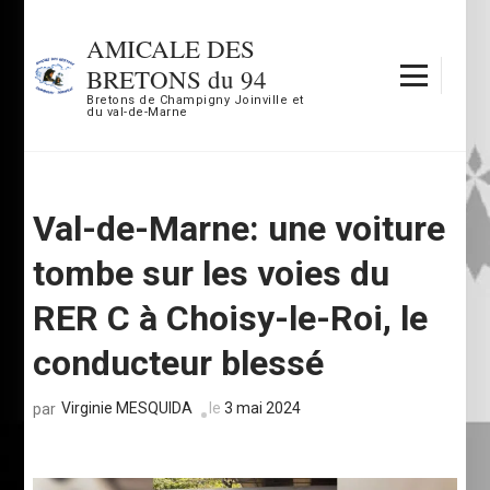
Aller
au
AMICALE DES
contenu
BRETONS du 94
(Pressez
Bretons de Champigny Joinville et
du val-de-Marne
Entrée)
Val-de-Marne: une voiture
tombe sur les voies du
RER C à Choisy-le-Roi, le
conducteur blessé
Virginie MESQUIDA
le
3 mai 2024
par