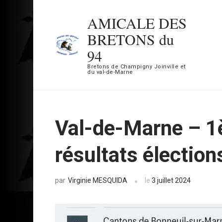
Aller
AMICALE DES
au
BRETONS du
contenu
94
(Pressez
Bretons de Champigny Joinville et
Entrée)
du val-de-Marne
Val-de-Marne – 1è
résultats élection
Virginie MESQUIDA
le
3 juillet 2024
par