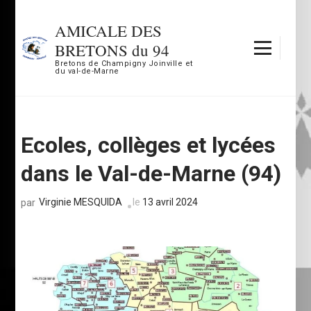
Aller
au
AMICALE DES
contenu
BRETONS du 94
(Pressez
Bretons de Champigny Joinville et
du val-de-Marne
Entrée)
Ecoles, collèges et lycées
dans le Val-de-Marne (94)
Virginie MESQUIDA
le
13 avril 2024
par