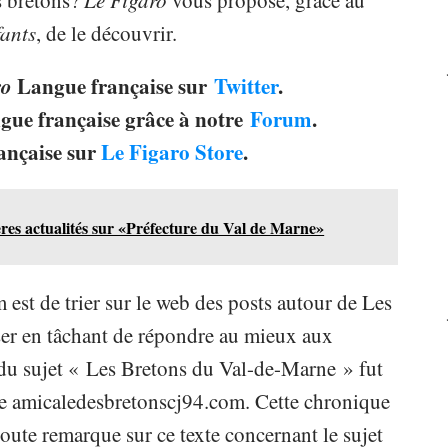
s bretons?
Le Figaro
vous propose, grâce au
fants
, de le découvrir.
ro
Langue française sur
Twitter
.
angue française grâce à notre
Forum
.
ançaise sur
Le Figaro Store
.
res actualités sur «Préfecture du Val de Marne»
est de trier sur le web des posts autour de Les
ser en tâchant de répondre au mieux aux
t du sujet « Les Bretons du Val-de-Marne » fut
 de amicaledesbretonscj94.com. Cette chronique
oute remarque sur ce texte concernant le sujet