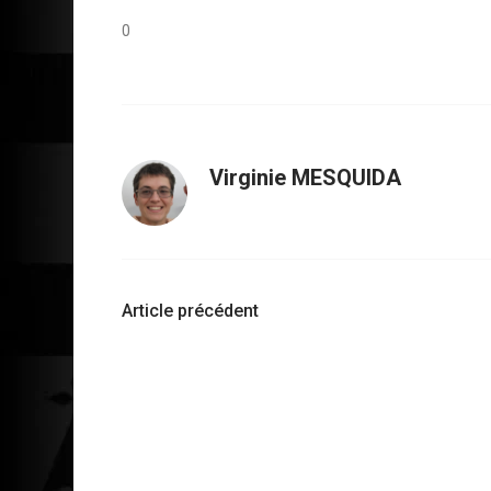
0
Virginie MESQUIDA
Navigation
Article précédent
d'article