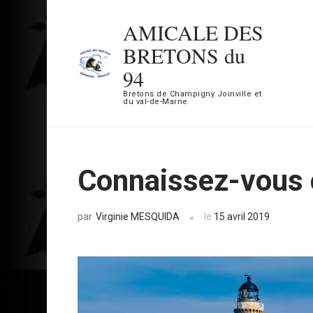
Aller
AMICALE DES
au
BRETONS du
contenu
94
(Pressez
Bretons de Champigny Joinville et
Entrée)
du val-de-Marne
Connaissez-vous 
Virginie MESQUIDA
le
15 avril 2019
par